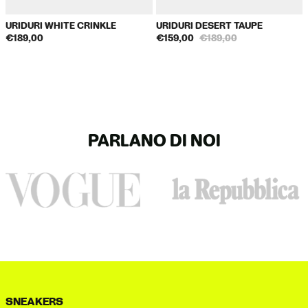
Liechtenstein, Turchia.
Packaging
Cardboard box 90% recycled paper (FSC MIX)
URIDURI WHITE CRINKLE
URIDURI DESERT TAUPE
€189,00
€159,00
€189,00
Shipping Bag
100% compostable plastic EN 13432
Spedizione extra-ue: in 2-5 giorni lavorativi
Canada/Giappone/Corea del Sud: 30 euro
Cambio taglia e rimborsi: hai 14 giorni di tempo dalla data di
PARLANO DI NOI
ricezione del pacco per chiedere un reso. Le spese di spedizione
per la restituzione sono a carico del cliente, che può spedire
con un corriere di sua scelta.
Eventuali costi doganali sono a carico del cliente.
SNEAKERS