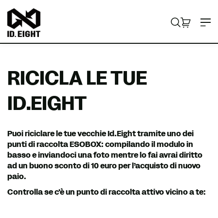
V
I
a
D
i
RICERCA
CARRELL
ELEMENT
a
.
l
E
c
I
o
RICICLA LE TUE
n
G
t
H
ID.EIGHT
e
T
n
u
t
Puoi riciclare le tue vecchie Id.Eight tramite uno dei
o
punti di raccolta ESOBOX: compilando il modulo in
basso e inviandoci una foto mentre lo fai avrai diritto
ad un buono sconto di 10 euro per l’acquisto di nuovo
paio.
Controlla se c'è un punto di raccolta attivo vicino a te: