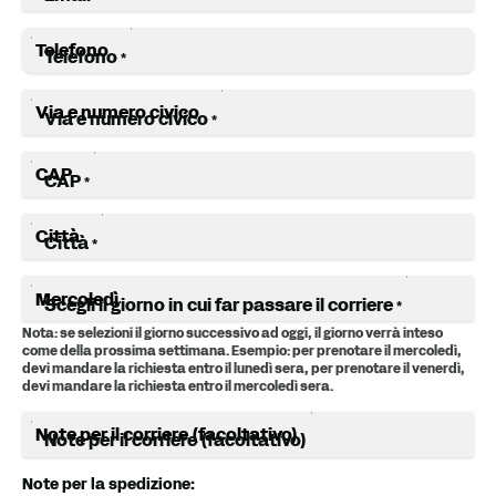
Telefono
*
Via e numero civico
*
CAP
*
Città
*
Scegli il giorno in cui far passare il corriere
*
Nota: se selezioni il giorno successivo ad oggi, il giorno verrà inteso
come della prossima settimana. Esempio: per prenotare il mercoledì,
devi mandare la richiesta entro il lunedì sera, per prenotare il venerdì,
devi mandare la richiesta entro il mercoledì sera.
Note per il corriere (facoltativo)
Note per la spedizione: