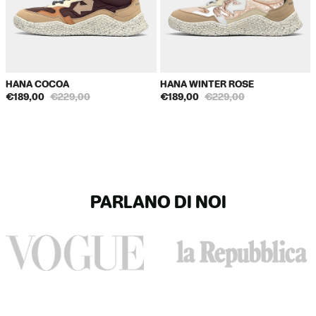
Reso gratuito: hai 14 giorni di tempo dalla data di ricezione del
pacco per chiedere un reso. Le spese di spedizione per il rientro
della merce sono a nostro carico.
57% rubber + 25% post-production scrap rubber +
Sole
18% eco-rubber (RCS)
Non spediamo in Regno Unito, Svizzera, Principato di Monaco,
Liechtenstein, Turchia.
Packaging
Cardboard box 90% recycled paper (FSC MIX)
HANA COCOA
HANA WINTER ROSE
€189,00
€229,00
€189,00
€229,00
Shipping Bag
100% compostable plastic EN 13432
Spedizione extra-ue: in 2-5 giorni lavorativi
Canada/Giappone/Corea del Sud: 30 euro
Cambio taglia e rimborsi: hai 14 giorni di tempo dalla data di
PARLANO DI NOI
ricezione del pacco per chiedere un reso. Le spese di spedizione
per la restituzione sono a carico del cliente, che può spedire
con un corriere di sua scelta.
Eventuali costi doganali sono a carico del cliente.