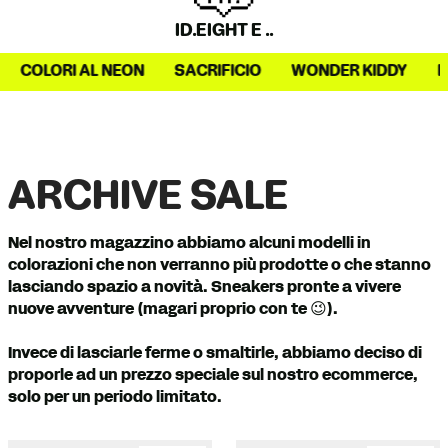
ID.EIGHT È ..
FICIO
WONDER KIDDY
IL 2019
IL SIMBOLO DELL’IN
ARCHIVE SALE
Nel nostro magazzino abbiamo alcuni modelli in
colorazioni che non verranno più prodotte o che stanno
lasciando spazio a novità. Sneakers pronte a vivere
nuove avventure (magari proprio con te 😉).
Invece di lasciarle ferme o smaltirle, abbiamo deciso di
proporle ad un prezzo speciale sul nostro ecommerce,
solo per un periodo limitato.